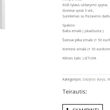
AGB tylaus uždarymo spyna;
Išoriniai vyriai 3 vnt.;
Surinkimas su frezavimo darb
Spalvos:
Balta emalė ( įskaičiuota )
Šviesiai pilka emalė (+ 50 eur
Kreminė emalė (+ 50 eur/komp
Kilmės šalis: LIETUVA
Kategorijos:
Dažytos durys
,
V
Teirautis: