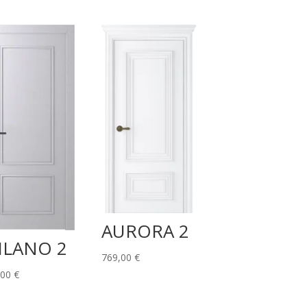
AURORA 2
ILANO 2
769,00
€
,00
€