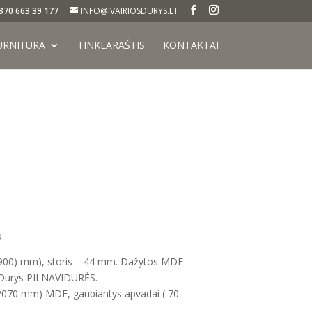
370 663 39 177
INFO@IVAIRIOSDURYS.LT
URNITŪRA
TINKLARAŠTIS
KONTAKTAI
:
, 900) mm), storis – 44 mm. Dažytos MDF
. Durys PILNAVIDURĖS.
x 2070 mm) MDF, gaubiantys apvadai ( 70