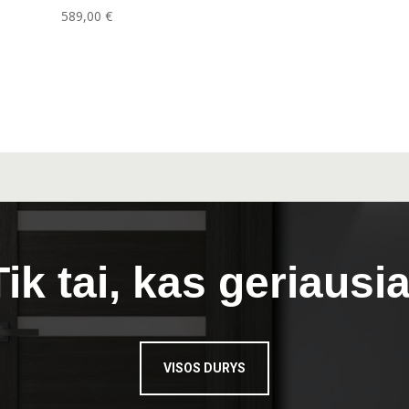
589,00
€
Tik tai, kas geriausia
VISOS DURYS