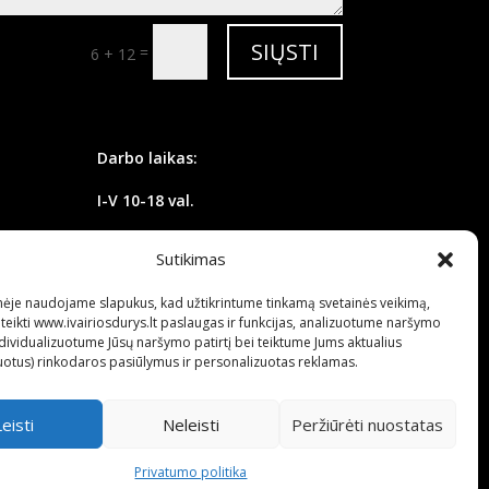
SIŲSTI
=
6 + 12
Darbo laikas:
I-V 10-18 val.
VI
10-16 val.
Sutikimas
VII nedirbame
inėje naudojame slapukus, kad užtikrintume tinkamą svetainės veikimą,
teikti www.ivairiosdurys.lt paslaugas ir funkcijas, analizuotume naršymo
individualizuotume Jūsų naršymo patirtį bei teiktume Jums aktualius
uotus) rinkodaros pasiūlymus ir personalizuotas reklamas.
Leisti
Neleisti
Peržiūrėti nuostatas
Privatumo politika