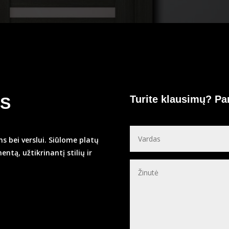
Turite klausimų? P
YS
s bei verslui. Siūlome platų
ntą, užtikrinantį stilių ir