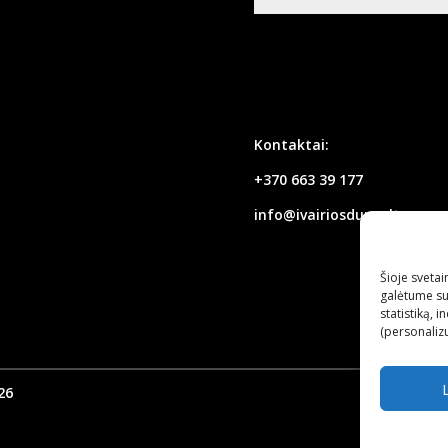
Kontaktai:
+370 663 39 177
info@ivairiosdurys.lt
Šioje sveta
galėtume su
statistiką, 
(personaliz
26