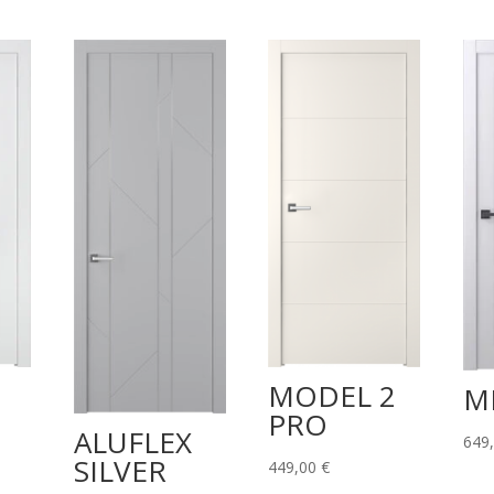
MODEL 2
M
PRO
ALUFLEX
649
SILVER
449,00
€