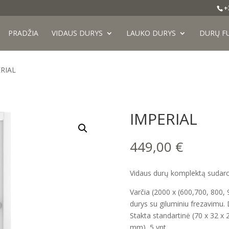
+
PRADŽIA
VIDAUS DURYS
LAUKO DURYS
DURŲ F
ERIAL
IMPERIAL
449,00
€
Vidaus durų komplektą sudaro
Varčia (2000 x (600,700, 800
durys su giluminiu frezavimu
Stakta standartinė (70 x 32 
mm), 5 vnt.,