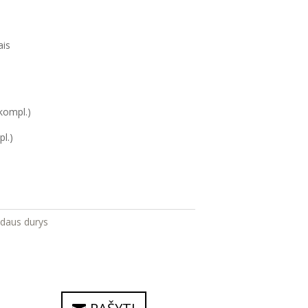
ais
/kompl.)
l.)
idaus durys