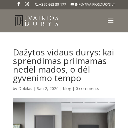
+370 663 39 177
INFO@IVAIRIOSDURYS.LT
Dažytos vidaus durys: kai
sprendimas priimamas
nedėl mados, o dėl
gyvenimo tempo
by
Dobilas
|
Sau 2, 2026
|
blog
|
0 comments