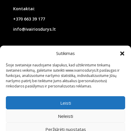
Kontaktai:
+370 663 39 177
info@ivairiosdurys.lt
Darbo laikas:
Sutikimas
I-V 10-18 val.
Šioje svetainėje naudojame slapukus, kad užtikrintume tinkamą
svetainės veikimą, galėtume suteikti www.ivairiosdurys.lt paslaugas ir
VI
10-16 val.
funkcijas, analizuotume naršymo statistiką, individualizuotume Jūsų
naršymo patirtį bei teiktume Jums aktualius (personalizuotus)
VII nedirbame
rinkodaros pasiūlymus ir personalizuotas reklamas.
Leisti
Neleisti
Įvairios durys © 2026
Peržiūrėti nuostatas