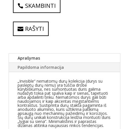
SKAMBINTI
RAŠYTI
Aprašymas
Papildoma informacija
„Invisible“ nematomų durų kolekcija (durys su
paslėptų durų rėmu) yra tuščia drobė
kūrybiškumui, nes sumontuotas duris galima
nudažyti tokia pat spalva kaip ir sienas, tapetuoti
arba apdailinti tinku. Nematomos durys gali būti
naudojamos ir kaip akcentas mėgstantiems
kontrastus. Sustiprinta durų stakta pagaminta iš
anoduoto aliuminio, kuris užtikrina patikimą
apsaugą nuo mechaninių pažeidimų ir korozijos.
Šių durų unikali konstrukcija leidžia montuoti duris
„lygiai su siena“. Minimalistinis ir paprastas
dizainas atitinka naujausias rinkos tendencijas.