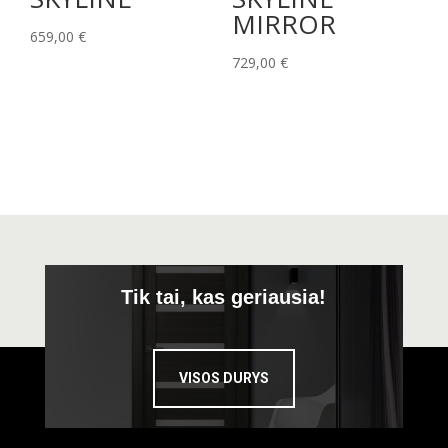
MIRROR
659,00
€
729,00
€
Tik tai, kas geriausia!
VISOS DURYS