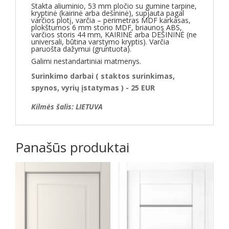
Stakta aliuminio, 53 mm pločio su gumine tarpine,
kryptinė (kairinė arba dešininė), supjauta pagal
varčios plotį, varčia – perimetras MDF karkasas,
plokštumos 6 mm storio MDF, briaunos ABS,
varčios storis 44 mm, KAIRINĖ arba DEŠININĖ (ne
universali, būtina varstymo kryptis). Varčia
paruošta dažymui (gruntuota).
Galimi nestandartiniai matmenys.
Surinkimo darbai ( staktos surinkimas,
spynos, vyrių įstatymas ) - 25 EUR
Kilmės šalis: LIETUVA
Panašūs produktai