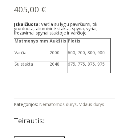
405,00
€
Įskaičiuota:
Varčia su lygiu paviršiumi, tik
gruntuota, aliumininė stakta, spyna, vyriai,
frezavimai spynai staktoje ir varčioje.
Matmenys mm
Aukštis
Plotis
Varčia
2000
600, 700, 800, 900
Su stakta
2048
675, 775, 875, 975
Kategorijos:
Nematomos durys
,
Vidaus durys
Teirautis: