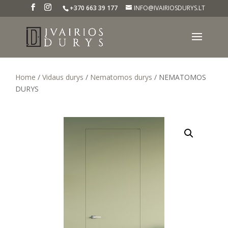
+370 663 39 177
INFO@IVAIRIOSDURYS.LT
Home
/
Vidaus durys
/
Nematomos durys
/ NEMATOMOS
DURYS